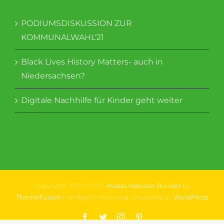
PODIUMSDISKUSSION ZUR
KOMMUNALWAHL‘21
Black Lives History Matters- auch in
Niedersachsen?
Digitale Nachhilfe für Kinder geht weiter
Copyright 2012 - 2021 |
Avada Website Builder
by
ThemeFusion
| All Rights Reserved | Powered by
WordPress
Facebook
Twitter
Instagram
Pinterest