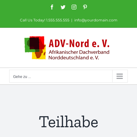
Zum
Facebook
Twitter
Instagram
Pinterest
Inhalt
Call Us Today! 1.555.555.555
|
info@yourdomain.com
springen
Gehe zu ...
Teilhabe