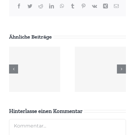
Facebook
Twitter
Reddit
LinkedIn
WhatsApp
Tumblr
Pinterest
Vk
Xing
E-
Mail
Ähnliche Beiträge
Black Lives
Digitale
DISKUSSION
History
Nachhilfe
Matters-
für Kinder
ALWAHL‘21
auch in
geht
Niedersachsen?
weiter
Hinterlasse einen Kommentar
Kommentar