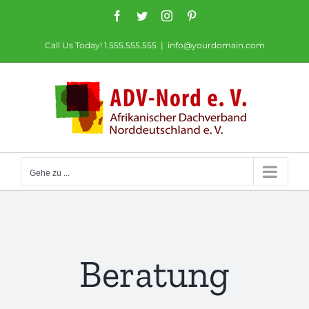
Zum
Facebook
Twitter
Instagram
Pinterest
Inhalt
Call Us Today! 1.555.555.555
|
info@yourdomain.com
springen
Gehe zu ...
Beratung